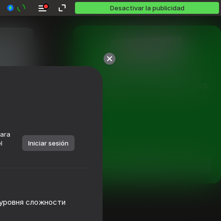
Desactivar la publicidad
Más de 10,000 juegos.

Todos gratis. Todos tuyos.
para
l
Iniciar sesión
Jugar
а уровня сложности