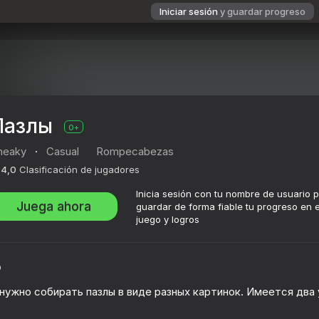
Iniciar sesión
y guardar progreso
Пазлы
0+
neaky
·
Casual
Rompecabezas
4,0
Clasificación de jugadores
Inicia sesión con tu nombre de usuario 
Juega ahora
guardar de forma fiable tu progreso en e
juego y logros
o
й нужно собирать пазлы в виде разных картинок. Имеется дв