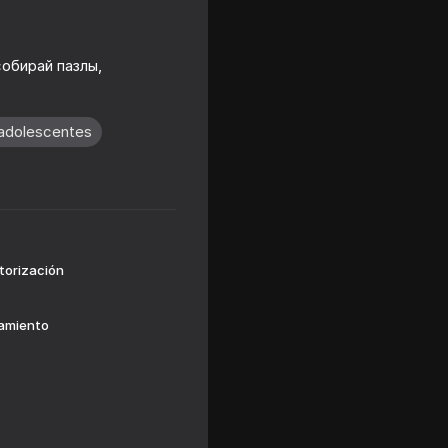
обирай пазлы,
 adolescentes
16+
torización
zamiento