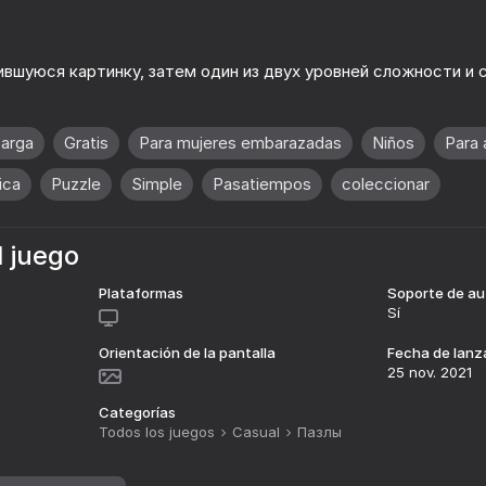
вшуюся картинку, затем один из двух уровней сложности и с
carga
Gratis
Para mujeres embarazadas
Niños
Para
ica
Puzzle
Simple
Pasatiempos
coleccionar
l juego
51
65
Plataformas
Soporte de au
io
Human or Not? Spot the AI
Quake 3D Online
Sí
Orientación de la pantalla
Fecha de lan
25 nov. 2021
Categorías
Todos los juegos
Casual
Пазлы
62
76