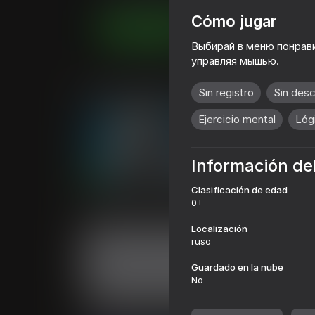
Cómo jugar
Juega ahora
Выбирай в меню понрави
управляя мышью.
Juegos similares
Sin registro
Sin des
Ejercicio mental
Lóg
Información de
87
75
Clasificación de edad
Relajarse Rompecabezas
Mahjong Solitar
0+
Meditación
Localización
ruso
Guardado en la nube
No
50
70