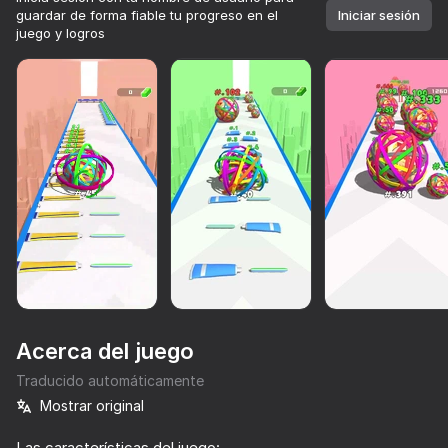
guardar de forma fiable tu progreso en el
Iniciar sesión
juego y logros
Acerca del juego
Traducido automáticamente
Mostrar original
74
65
63
65
Más de 10,000 juegos.

Todos gratis. Todos tuyos.
Dumpling Squish Merge
Alien Evolution: Hyper Cell
Sonrisa Apresurada
Bullet Run!
Las características del juego: