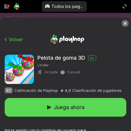
Todos los juegos
Volver
Pelota de goma 3D
6+
Linder
Arcade
Casual
67
Calificación de Playhop
4,0
Clasificación de jugadores
Juega ahora
Inicia sesión con tu nombre de usuario para