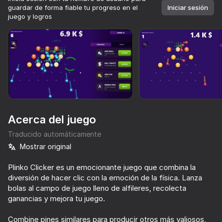
guardar de forma fiable tu progreso en el
Iniciar sesión
juego y logros
Girar el dispositivo
Este juego solo admite orientación paisaje
Acerca del juego
Traducido automáticamente
Mostrar original
Plinko Clicker es un emocionante juego que combina la
diversión de hacer clic con la emoción de la física. Lanza
JUGAR
bolas al campo de juego lleno de alfileres, recolecta
ganancias y mejora tu juego.
51
52
64
Geometry Wave: Attack the Memes
Batalla naval
Cookie Clicker
Sigma Trad
Combine pines similares para producir otros más valiosos,