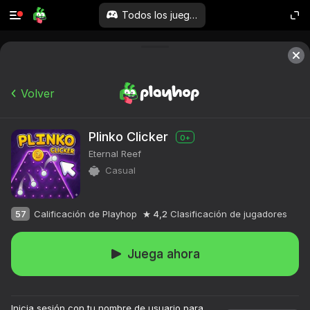
Todos los juegos
Volver
Plinko Clicker
0+
Eternal Reef
Casual
57
Calificación de Playhop
4,2
Clasificación de jugadores
Juega ahora
Inicia sesión con tu nombre de usuario para