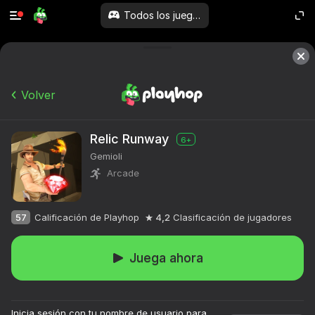
Todos los juegos
Volver
Relic Runway
6+
Gemioli
Arcade
57
Calificación de Playhop
4,2
Clasificación de jugadores
Juega ahora
Inicia sesión con tu nombre de usuario para