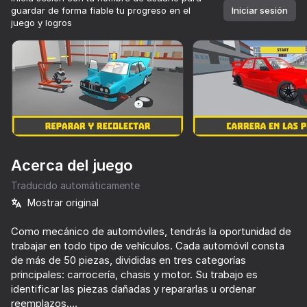
guardar de forma fiable tu progreso en el
Iniciar sesión
juego y logros
Girar el dispositivo
Este juego solo admite orientación paisaje
Acerca del juego
Traducido automáticamente
Mostrar original
Como mecánico de automóviles, tendrás la oportunidad de
trabajar en todo tipo de vehículos. Cada automóvil consta
JUGAR
de más de 50 piezas, divididas en tres categorías
principales: carrocería, chasis y motor. Su trabajo es
71
68
74
69
identificar las piezas dañadas y repararlas u ordenar
Car Destruction Simulator 3D
Car Crash Test
Police Chase: Cops vs Criminals
reemplazos.