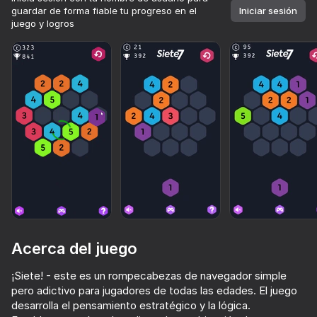
guardar de forma fiable tu progreso en el
Iniciar sesión
juego y logros
Acerca del juego
¡Siete! - este es un rompecabezas de navegador simple
78
73
86
86
Más de 10,000 juegos.

pero adictivo para jugadores de todas las edades. El juego
Todos gratis. Todos tuyos.
Block Master - Super Puzzle!
Sparkle Jewel Sort
Tap Arrows: New Levels
Block Blast
desarrolla el pensamiento estratégico y la lógica.