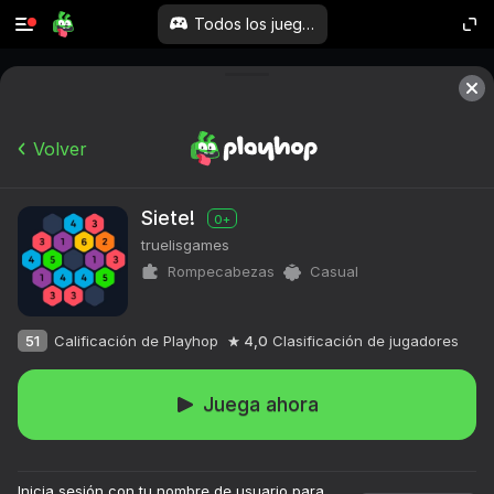
Todos los juegos
Volver
Siete!
0+
truelisgames
Rompecabezas
Casual
51
Calificación de Playhop
4,0
Clasificación de jugadores
Juega ahora
Inicia sesión con tu nombre de usuario para