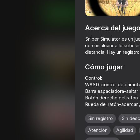
Juega ahora
Acerca del jueg
Juegos similares
Sniper Simulator es un ju
con un alcance lo sufic
distancia. Hay un registr
Cómo jugar
Control:
16+
72
67
WASD-control de caract
Bodycam Shooter
Arena: Online S
Barra espaciadora-saltar
Botón derecho del ratón 
Rueda del ratón-acercar /
Sin registro
Sin des
16+
61
67
Atención
Agilidad
Time Shooter 2
Gun Maker