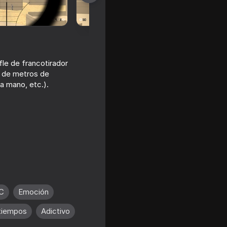
fle de francotirador
s de metros de
a mano, etc.).
16+
C
Emoción
16+
tiempos
Adictivo
ounter