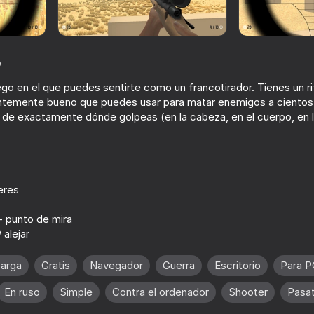
o
ego en el que puedes sentirte como un francotirador. Tienes un ri
ientemente bueno que puedes usar para matar enemigos a ciento
o de exactamente dónde golpeas (en la cabeza, en el cuerpo, en l
16+
18+
63
74
eres
hooter
Save Memes 3D
CS Lite
- punto de mira
 alejar
carga
Gratis
Navegador
Guerra
Escritorio
Para P
16+
61
70
En ruso
Simple
Contra el ordenador
Shooter
Pasa
Hypercam Shooter
Standout Strike: C