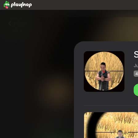
Volver
S
J
4
Sniper Simulator
Calificación de Playhop
49
3,6
Clasific
Acción
Simuladores
JustSomeGa