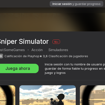
Iniciar sesión
y guardar progreso
niper Simulator
18+
ustSomeGames
·
Acción
Simuladores
9
Calificación de Playhop
3,6
Clasificación de jugadores
Inicia sesión con tu nombre de usuario 
Juega ahora
guardar de forma fiable tu progreso en e
juego y logros
ación de jugadores
18+
mes