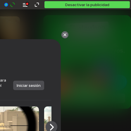
Desactivar la publicidad
Más de 10,000 juegos.

Todos gratis. Todos tuyos.
para
l
Iniciar sesión
Jugar