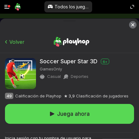
Todos los juegos
Volver
Soccer Super Star 3D
6+
GamesOnly
Casual
Deportes
49
Calificación de Playhop
3,9
Clasificación de jugadores
Juega ahora
Inicia sesión con tu nombre de usuario para