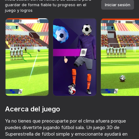
guardar de forma fiable tu progreso en el
Iniciar sesión
juego y logros
Acerca del juego
Ya no tienes que preocuparte por el clima afuera porque
70
73
73
80
puedes divertirte jugando fútbol sala. Un juego 3D de
Basket Random
Ragdoll Football 2 players
Soccer Dash
Superestrella de fútbol simple y emocionante ayudará en