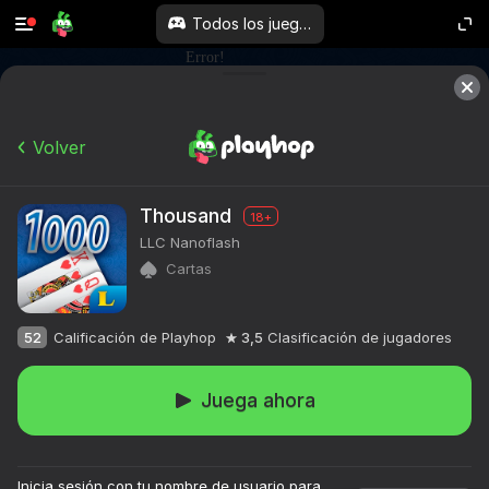
Todos los juegos
Volver
Thousand
18+
LLC Nanoflash
Cartas
52
Calificación de Playhop
3,5
Clasificación de jugadores
Juega ahora
Inicia sesión con tu nombre de usuario para