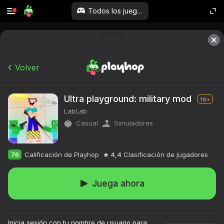
Todos los juegos
Volver
Ultra playground: military mod
16+
LabLab
Casual
Simuladores
76
Calificación de Playhop
4,4
Clasificación de jugadores
Juega ahora
Inicia sesión con tu nombre de usuario para