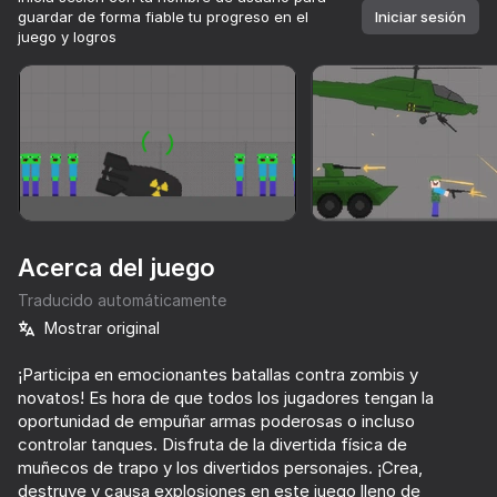
guardar de forma fiable tu progreso en el
Iniciar sesión
juego y logros
Girar el dispositivo
Este juego solo admite orientación paisaje
Acerca del juego
Traducido automáticamente
Mostrar original
¡Participa en emocionantes batallas contra zombis y
novatos! Es hora de que todos los jugadores tengan la
JUGAR
oportunidad de empuñar armas poderosas o incluso
controlar tanques. Disfruta de la divertida física de
39
52
41
64
muñecos de trapo y los divertidos personajes. ¡Crea,
Labyrinth for Two
Whatcraft
Mr. Stickman and the Bullet
destruye y causa explosiones en este juego lleno de