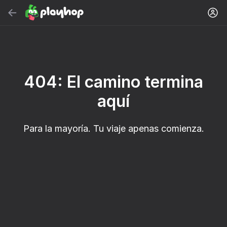
Buscar
Buscar juego o género
Juegos Gratis en Línea
404: El camino termina
Recomendados
aquí
Para la mayoría. Tu viaje apenas comienza.
18+
32
50
Cute Tiles: Puzzle
Clicker "Bungou
MGE Status
stray dogs"