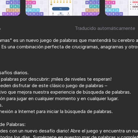
o
Traducido automáticamente
puzzles
amas" es un nuevo juego de palabras que mantendrá tu cerebro ac
ación de jugadores
0+
. Es una combinación perfecta de crucigramas, anagramas y otro
afíos diarios.
palabras por descubrir: ¡miles de niveles te esperan!
pueden disfrutar de este clásico juego de palabras –
ctivo que mejora nuestra experiencia de búsqueda de palabras.
ión para jugar en cualquier momento y en cualquier lugar.
s.
exión a Internet para iniciar la búsqueda de palabras.
de Palabras:
dades con un nuevo desafío diario! Abre el juego y encuentra un
 todos los días. Sumérgete en nuestro mar de palabras y compl