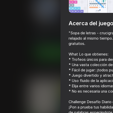
Acerca del jueg
Word Search - crossword 
"Sopa de letras - crucigr
Calificación de Playhop
68
4,2
Clasific
relajado al mismo tiempo
Rompecabezas
Brainatee
gratuitos.
Juega ahora
What Lo que obtienes:
* Trofeos únicos para des
* Una vasta colección de 
* Fácil de jugar: ¡todos 
Juegos similares
* Juego divertido y atra
* Uso fluido de la aplicac
* Elija entre varios idioma
* No es necesaria una con
Challenge Desafío Diario 
¡Pon a prueba tus habili
de palabras esperándote