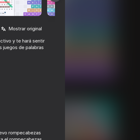
Mostrar original
tivo y te hará sentir
s juegos de palabras
 nuevo rompecabezas
eta el rompecabezas