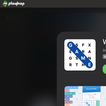
Volver
B
6