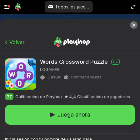
Todos los juegos
Volver
Words Crossword Puzzle
0+
LQGAMES
Casual
Rompecabezas
77
Calificación de Playhop
4,4
Clasificación de jugadores
Juega ahora
Inicia sesión con tu nombre de usuario para