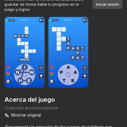
guardar de forma fiable tu progreso en el
Iniciar sesión
juego y logros
Acerca del juego
Traducido automáticamente
Mostrar original
73
71
65
75
Piano World
Only Piano
Bullet Run!
¡Experimenta la emoción de los juegos de palabras con