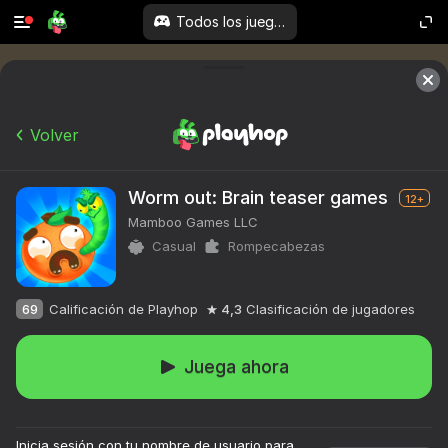
Todos los juegos
Volver
Worm out: Brain teaser games
12+
Mamboo Games LLC
Casual
Rompecabezas
69
Calificación de Playhop
4,3
Clasificación de jugadores
Juega ahora
Inicia sesión con tu nombre de usuario para