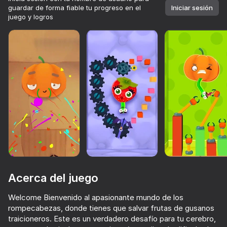
guardar de forma fiable tu progreso en el
Iniciar sesión
juego y logros
Acerca del juego
Welcome Bienvenido al apasionante mundo de los
67
78
71
76
Más de 10,000 juegos.

rompecabezas, donde tienes que salvar frutas de gusanos
Todos gratis. Todos tuyos.
Sausage Flip
Become Brainrot Online - RP with Friends!
Epic Rage!
I'm a Monst
traicioneros. Este es un verdadero desafío para tu cerebro,