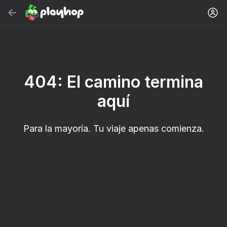
Buscar
Buscar juego o género
Juegos Gratis en Línea
404: El camino termina
Recomendados
aquí
Para la mayoría. Tu viaje apenas comienza.
18+
31
50
Cute Tiles: Puzzle
Clicker "Bungou
MGE Status
stray dogs"