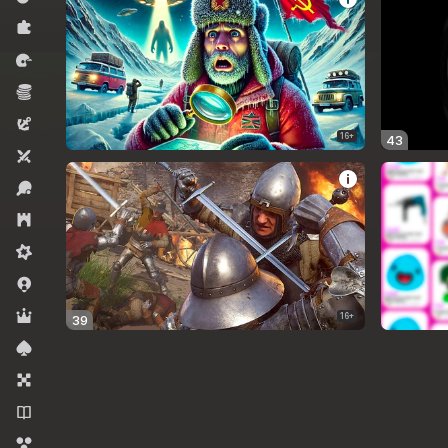
Rompecabezas
Carreras
Economía
Aventura
16+
43
Dos jugadores
Deportes
Estrategia
Mid-core
Juegos .io
RPG
16+
39
Cartas
Juegos de mesa
Novelas
Disparadores de burbujas