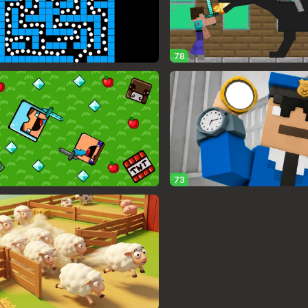
78
73