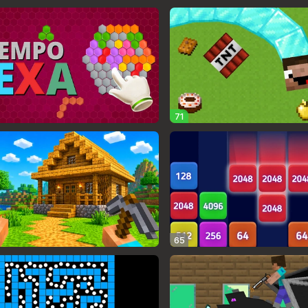
71
65