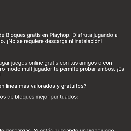
de Bloques gratis en Playhop. Disfruta jugando a
o. ¡No se requiere descarga ni instalación!
ugar juegos online gratis con tus amigos o con
ro modo multijugador te permite probar ambos. ¡Es
!
n línea más valorados y gratuitos?
gos de bloques mejor puntuados:
 de descargas. Si estás buscando un videojuego