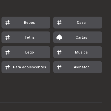
Bebés
Caza
Tetris
Cartas
Lego
Música
Para adolescentes
Akinator