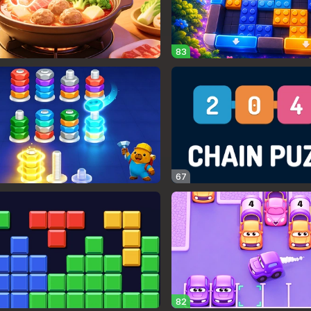
83
67
82