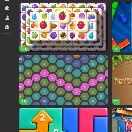
Rompecabezas
Simuladores
Terror
78
75
75
72