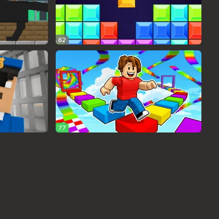
62
77