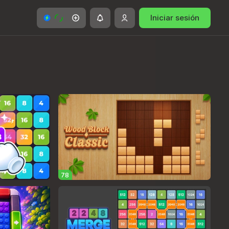
Iniciar sesión
78