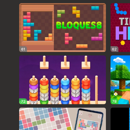
61
62
72
78