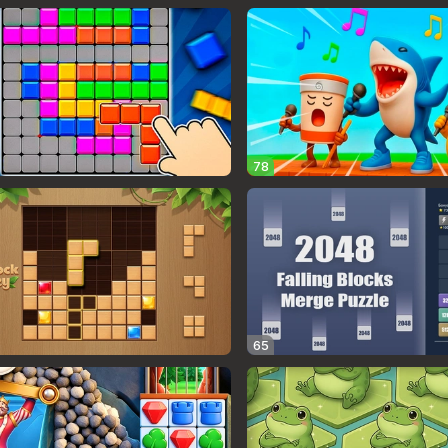
78
65