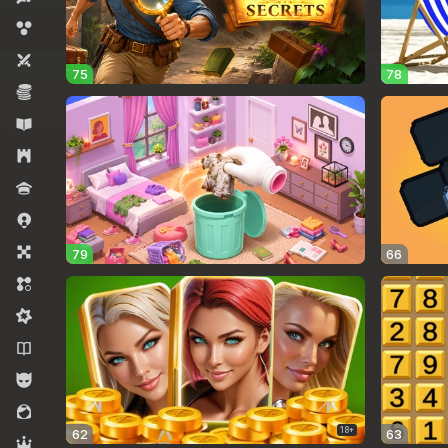
Disparadores de burbujas
Dos jugadores
75
78
Economía
Educativo
Estrategia
Juego de preguntas
Juegos .io
Juegos de mesa
79
66
Match 3
Mid-core
Novelas
Para chicos
Para niñas
18+
62
63
RPG