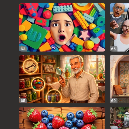
63
66
65
69