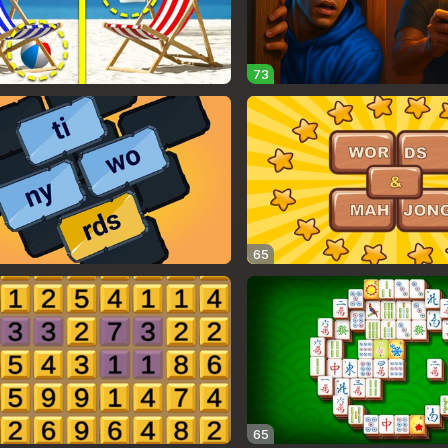
73
65
65