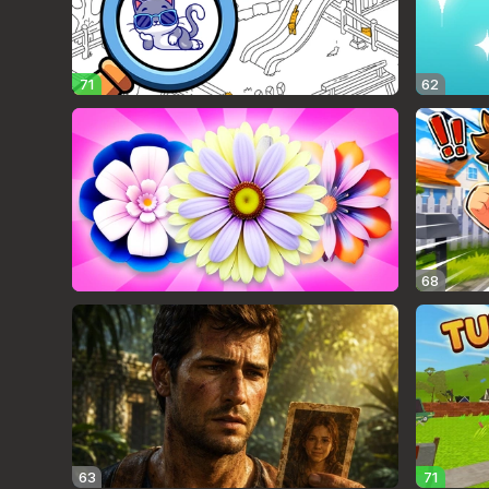
71
62
68
63
71