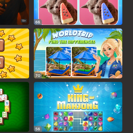
16+
66
70
56