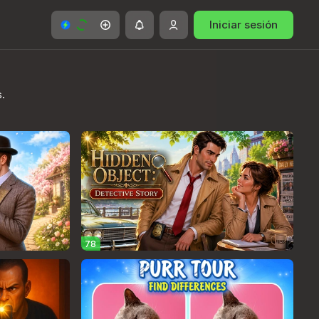
Iniciar sesión
.
78