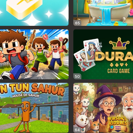
65
50
64