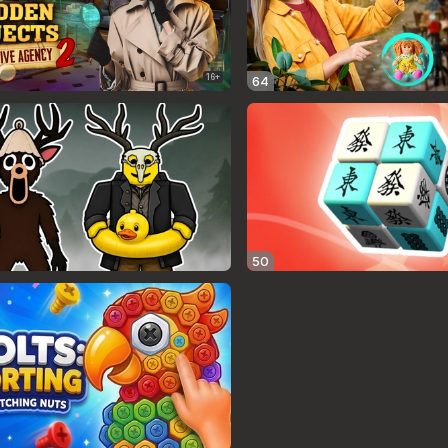
16+
64
50