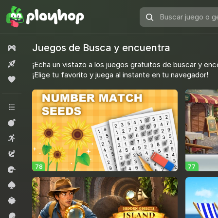
Buscar
juego
o
Juegos de Busca y encuentra
Todos los juegos
género
Nuevo
¡Echa un vistazo a los juegos gratuitos de buscar y en
¡Elige tu favorito y juega al instante en tu navegador!
Popular
Todas las categorías
Acción
Arcade
Aventura
78
77
Carreras
Cartas
Casual
Deportes