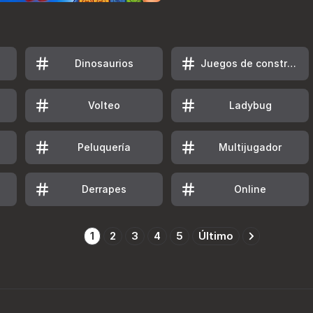
Dinosaurios
Juegos de construcción de ciudades
Volteo
Ladybug
Peluquería
Multijugador
Derrapes
Online
1
2
3
4
5
Último