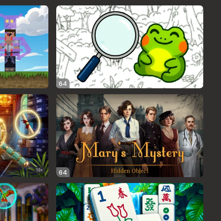
64
16+
64