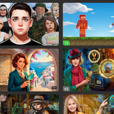
72
16+
62