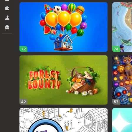
Rompecabezas
Simuladores
Terror
72
74
42
57