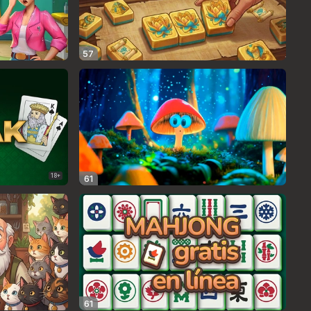
57
18+
61
61