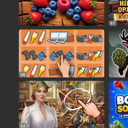
67
38
53
67