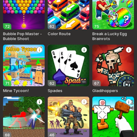
72
62
75
Bubble Pop Master -
Color Route
Break a Lucky Egg
Bubble Shoot
Brainrots
18+
16+
71
62
67
Mine Tycoon!
Spades
Gladihoppers
68
46