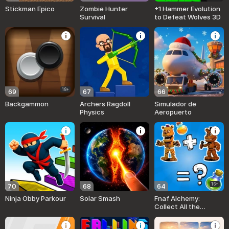
Stickman Epico
Zombie Hunter
+1 Hammer Evolution
Survival
to Defeat Wolves 3D
18+
69
67
66
Backgammon
Archers Ragdoll
Simulador de
Physics
Aeropuerto
16+
70
68
64
Ninja Obby Parkour
Solar Smash
Fnaf Alchemy:
Collect All the
Animatronics