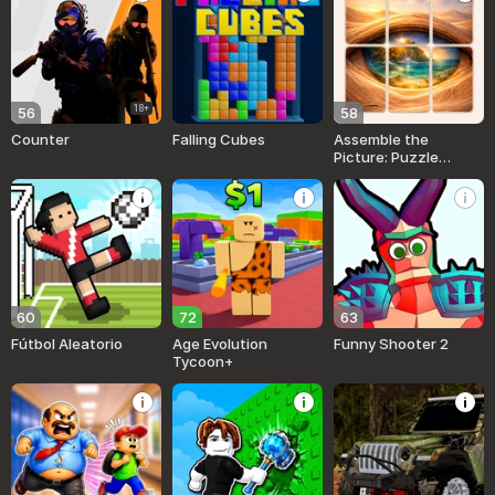
18+
56
58
Counter
Falling Cubes
Assemble the
Picture: Puzzle
Solitaire
60
72
63
Fútbol Aleatorio
Age Evolution
Funny Shooter 2
Tycoon+