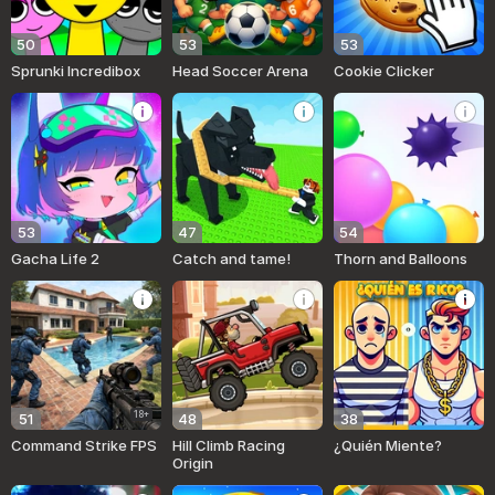
50
53
53
Sprunki Incredibox
Head Soccer Arena
Cookie Clicker
53
47
54
Gacha Life 2
Catch and tame!
Thorn and Balloons
18+
51
48
38
Command Strike FPS
Hill Climb Racing
¿Quién Miente?
Origin