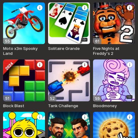
16+
55
61
Moto x3m Spooky
Solitaire Grande
Five Nights at
Land
Freddy's 2
16+
51
52
55
Block Blast
Tank Challenge
Bloodmoney