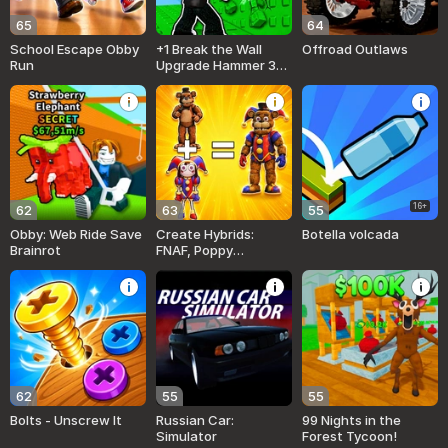
65
64
School Escape Obby
+1 Break the Wall
Offroad Outlaws
Run
Upgrade Hammer 3D
Online
16+
62
63
55
Obby: Web Ride Save
Create Hybrids:
Botella volcada
Brainrot
FNAF, Poppy
Playtime, Brainrot
62
55
55
Bolts - Unscrew It
Russian Car:
99 Nights in the
Simulator
Forest Tycoon!