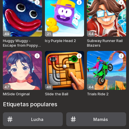
49
21
44
Huggy Wuggy -
Icy Purple Head 2
Subway Runner Rail
Escape from Poppy
Blazers
Playtime
47
46
44
MiSide Original
Slide the Ball
Trials Ride 2
Etiquetas populares
Lucha
Mamás