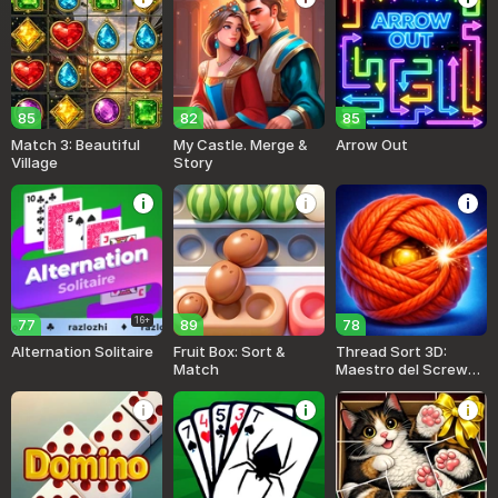
85
82
85
Match 3: Beautiful
My Castle. Merge &
Arrow Out
Village
Story
16+
77
89
78
Alternation Solitaire
Fruit Box: Sort &
Thread Sort 3D:
Match
Maestro del Screw
Jam