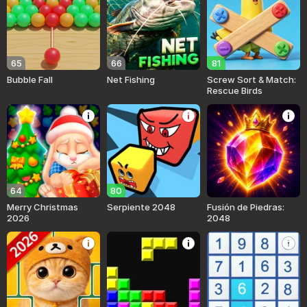
65
66
81
Bubble Fall
Net Fishing
Screw Sort & Match:
Rescue Birds
64
80
Merry Christmas
Serpiente 2048
Fusión de Piedras:
2026
2048