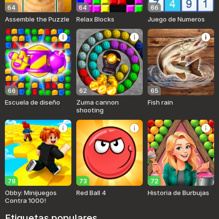
64
64
66
Assemble the Puzzle
Relax Blocks
Juego de Numeros
66
62
65
Escuela de diseño
Zuma cannon
Fish rain
shooting
78
73
72
Obby: Minijuegos
Red Ball 4
Historia de Burbujas
Contra 1000!
Etiquetas populares