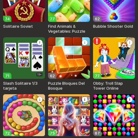
74
77
62
Solitaire Soviet
Find Animals &
Bubble Shooter Gold
Vegetables: Puzzle
18+
71
62
77
Slash Solitaire 1/3
Puzzle Bloques Del
Obby: Troll Slap
tarjeta
Bosque
Tower Online
72
75
67