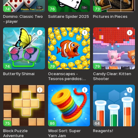
18+
18+
74
76
73
Domino: Classic Two
Solitaire Spider 2025
Pictures in Pieces
- player
74
79
79
Butterfly Shimai
Oceanscapes -
Candy Clear: Kitten
Tesoros perdidos:
Shooter
Match 3
75
86
64
Block Puzzle
Wool Sort: Super
Reagents!
Adventure
Yarn Jam