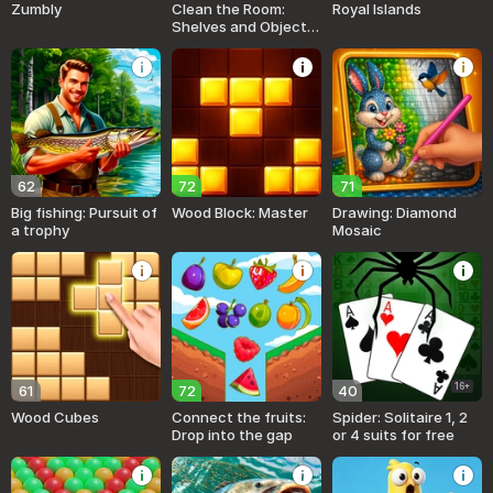
Zumbly
Clean the Room:
Royal Islands
Shelves and Objects
Sorting
62
72
71
Big fishing: Pursuit of
Wood Block: Master
Drawing: Diamond
a trophy
Mosaic
16+
61
72
40
Wood Cubes
Connect the fruits:
Spider: Solitaire 1, 2
Drop into the gap
or 4 suits for free