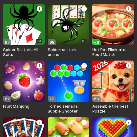
16+
16+
67
68
76
Spider Solitaire All
Spider: solitaire
Hot Pot Eliminate:
Suits
online
Food Match
62
70
66
Fruit Mahjong
Torneo semanal
Assemble the best
Bubble Shooter
Puzzle