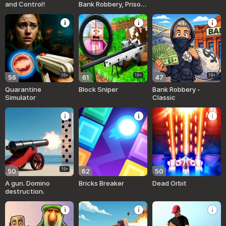
and Control!
Bank Robbery, Prison
Break!
16+
16+
18+
56
61
47
Quarantine
Block Sniper
Bank Robbery -
Simulator
Classic
16+
50
62
50
A gun. Domino
Bricks Breaker
Dead Orbit
destruction.