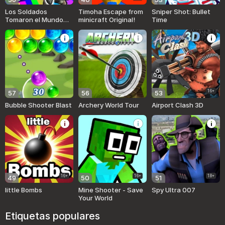
Los Soldados
Timoha Escape from
Sniper Shot: Bullet
Tomaron el Mundo
minicraft Original!
Time
Obby
16+
57
56
53
Bubble Shooter Blast
Archery World Tour
Airport Clash 3D
16+
16+
18+
49
50
51
little Bombs
Mine Shooter - Save
Spy Ultra 007
Your World
Etiquetas populares