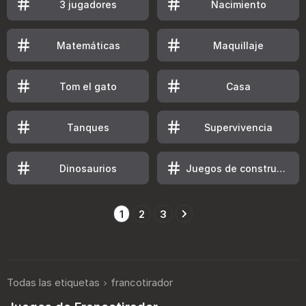
3 jugadores
Nacimiento
Matemáticas
Maquillaje
Tom el gato
Casa
Tanques
Supervivencia
Dinosaurios
Juegos de construcción de ciudades
1
2
3
Todas las etiquetas
francotirador