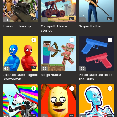
16+
16+
18+
61
55
56
Brainrot clean up
Catapult Throw
Sniper Battle
stones
16+
45
55
59
Balance Duel: Ragdoll
Mega Nubik!
Pistol Duel: Battle of
Showdown
the Guns
18+
16+
18+
56
40
53