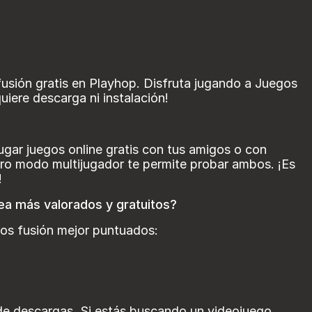
fusión gratis en Playhop. Disfruta jugando a Juegos
quiere descarga ni instalación!
ugar juegos online gratis con tus amigos o con
ro modo multijugador te permite probar ambos. ¡Es
!
nea más valorados y gratuitos?
gos fusión mejor puntuados:
 de descargas. Si estás buscando un videojuego