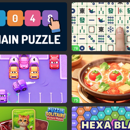
78
75