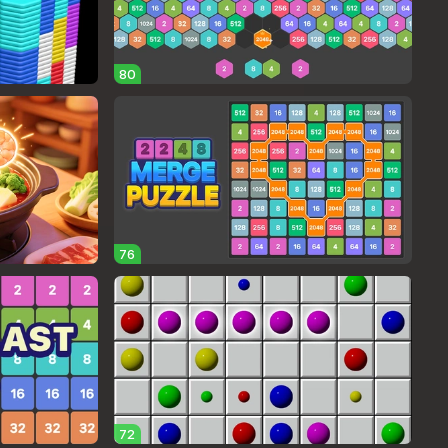
80
76
72