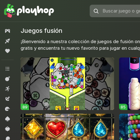
Buscar
juego
o
Juegos fusión
Todos los juegos
género
Nuevo
¡Bienvenido a nuestra colección de juegos de fusión on
gratis y encuentra tu nuevo favorito para jugar en cua
Popular
Todas las categorías
Acción
Arcade
Aventura
89
85
Carreras
Cartas
Casual
Deportes