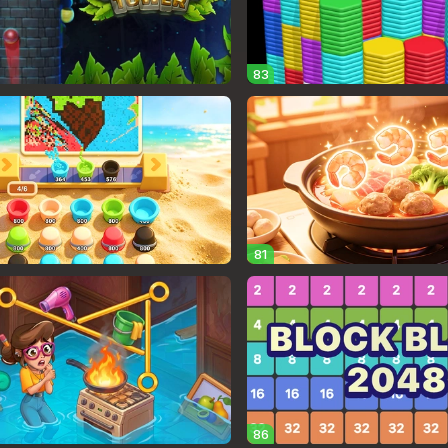
83
81
86