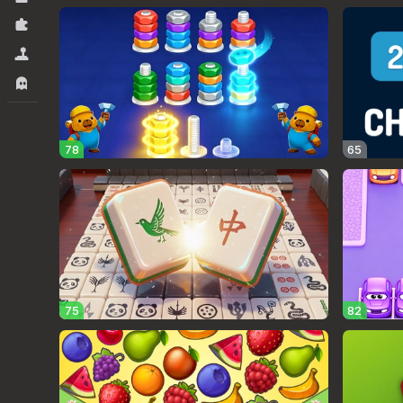
Rompecabezas
Simuladores
Terror
78
65
75
82