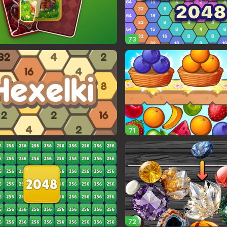
73
71
72