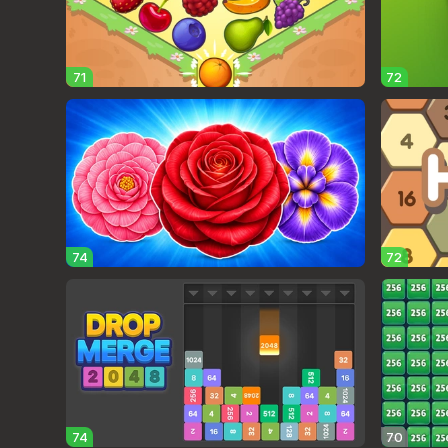
71
72
74
72
74
70