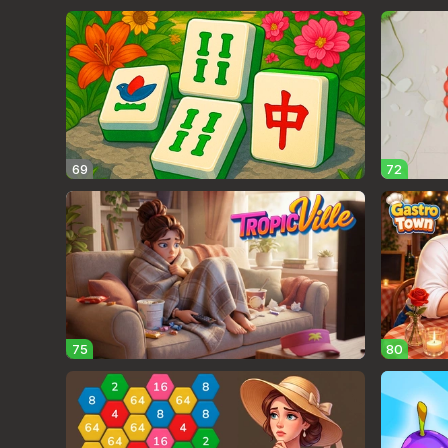
69
72
75
80