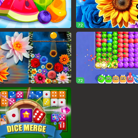
72
72