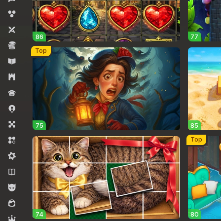
Disparadores de burbujas
Dos jugadores
86
77
Economía
Top
Educativo
Estrategia
Juego de preguntas
Juegos .io
Juegos de mesa
75
85
Top
Match 3
Mid-core
Novelas
Para chicos
Para niñas
74
80
RPG