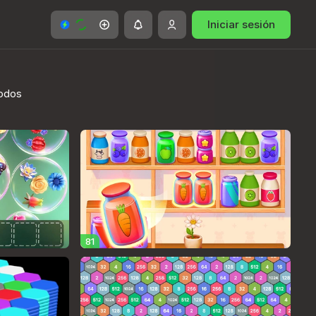
Iniciar sesión
todos
81