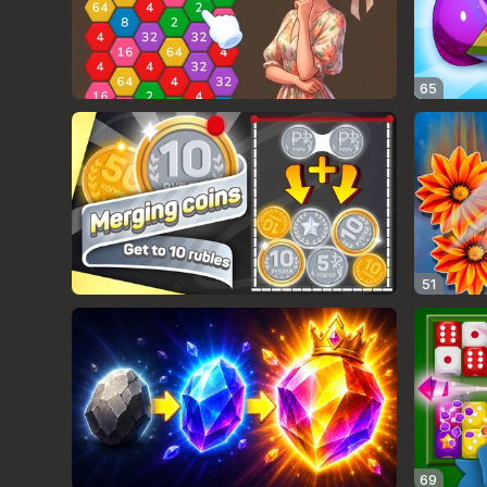
65
51
69