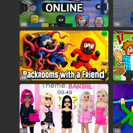
68
59
69
71
67
70