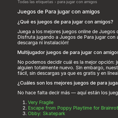
Todas las etiquetas
para jugar con amigos
Juegos de Para jugar con amigos
¿Qué es juegos de para jugar con amigos?
Juega a los mejores juegos online de Juegos 
Disfruta jugando a Juegos de Para jugar con am
descarga ni instalación!
Multijugador juegos de para jugar con amigo
No podemos decidir cuál es la mejor opción: j
alguien totalmente nuevo. Sin embargo, nuest
fácil, sin descargas ya que es gratis y en línea
¿Cuáles son los mejores juegos de para juga
No hace falta decir más — aquí están los jue
Very Fragile
Escape from Poppy Playtime for Brainro
Obby: Skatepark