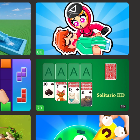
80
18+
73