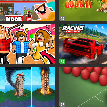
42
72
57