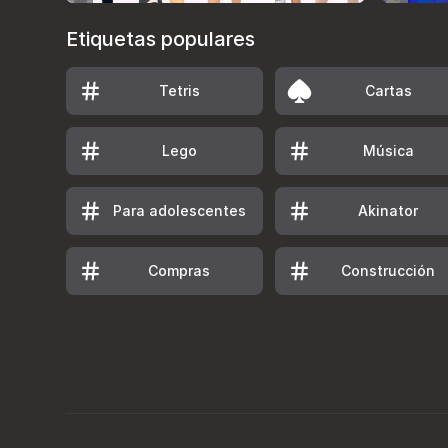
Etiquetas populares
Tetris
Cartas
Lego
Música
Para adolescentes
Akinator
Compras
Construcción