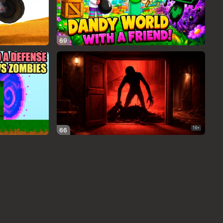
69
16+
66