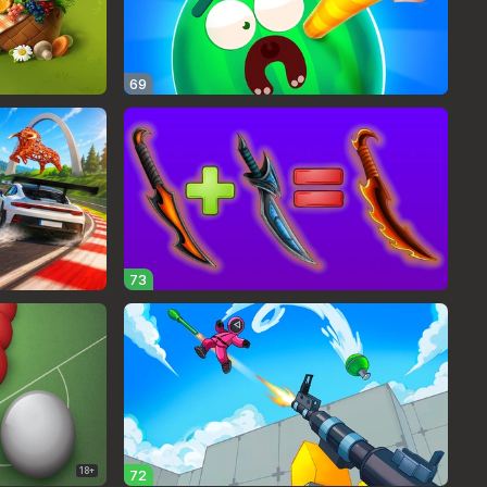
69
73
18+
72