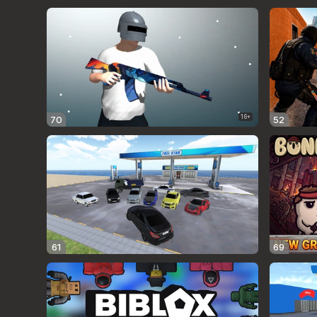
16+
70
52
61
69