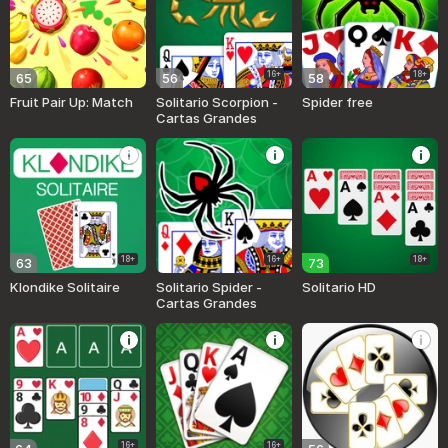
16+
18+
65
56
58
Fruit Pair Up: Match
Solitario Scorpion -
Spider free
Cartas Grandes
18+
16+
18+
63
73
Klondike Solitaire
Solitario Spider -
Solitario HD
Cartas Grandes
16+
16+