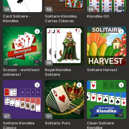
18+
38
56
58
Card Solitaire -
Solitario Klondike:
Klondike GO
Klondike
Cartas Clásicas
16+
56
Scorpio - world best
Royal Klondike
Solitaire Harvest
solitaires!
Solitaire
16+
47
51
Solitario Klondike
Solitario: Puro
Clean Solitaire:
Clásico
Klondike