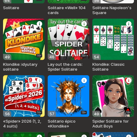
64
56
Solitaire
Solitaire «Well» 104
Solitaire Napoleon's
cards
Square
16+
16+
49
46
54
Klondike: idyutary
Lay out the cards:
Klondike: Classic
solitaire
Spider Solitaire
Solitaire
16+
18+
18+
56
57
49
«Spider» 2026 (1, 2,
Solitario épico
Spider Solitaire for
4 suits)
«Klondike»
Adult Boys