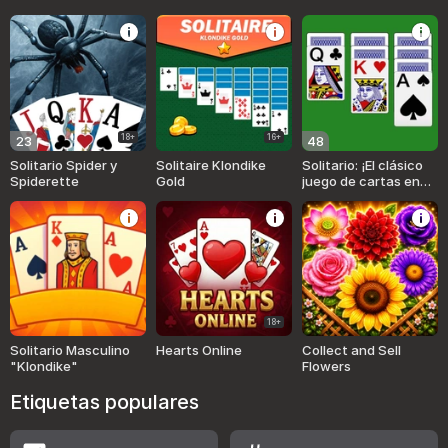
18+
16+
23
48
Solitario Spider y
Solitaire Klondike
Solitario: ¡El clásico
Spiderette
Gold
juego de cartas en
línea!
18+
Solitario Masculino
Hearts Online
Collect and Sell
"Klondike"
Flowers
Etiquetas populares