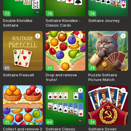
18+
72
76
79
Double Klondike
Solitaire Klondike -
Solitaire Journey
Solitaire
Classic Cards
65
72
73
Solitaire Freecell
Drop and remove
Puzzle Solitaire
fruits!
Picture Match
16+
71
84
74
Collect and remove 3
Solitaire Classic
Solitaire Soviet