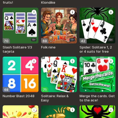
fruits!
Klondike
18+
18+
16+
70
69
42
Slash Solitaire 1/3
Folk nine
Spider: Solitaire 1, 2
tarjeta
or 4 suits for free
18+
68
71
Number Blast 2048
Solitaire: Relax &
Merge the cards. Get
Easy
to the ace!