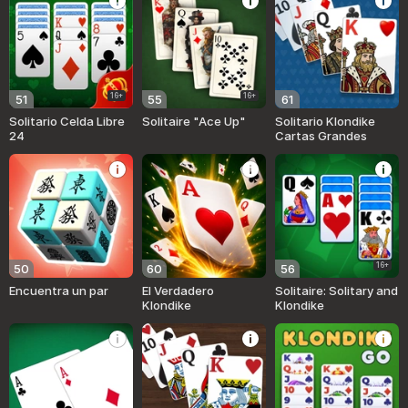
16+
16+
51
55
61
Solitario Celda Libre
Solitaire "Ace Up"
Solitario Klondike
24
Cartas Grandes
16+
50
60
56
Encuentra un par
El Verdadero
Solitaire: Solitary and
Klondike
Klondike