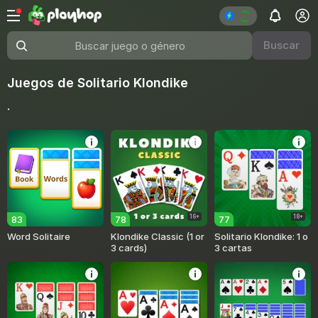
Buscar
Buscar juego o género
Juegos de Solitario Klondike
.
16+
18+
83
78
77
Word Solitaire
Klondike Classic (1 or
Solitario Klondike: 1 o
3 cards)
3 cartas