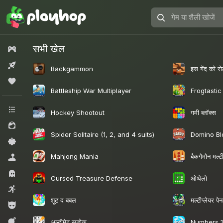
गेम
या
शैली
सभी खेल
सभी गेम्स
खोजें
नया
इस गेंद को रो
Backgammon
लोकप्रिय
Battleship War Multiplayer
Frogtastic
सभी श्रेणियां
गमी ब्लॉक्स
Hockey Shootout
लड़कियों के लिए
Spider Solitaire (1, 2, and 4 suits)
Domino Bl
कैज़ुअल
बैकगैमौन मल्टी
Mahjong Mania
सिमूलेटर्स
हॉरर.
ओथेलो
Cursed Treasure Defense
आर्केड
शूट द बबल
मल्टीप्लेयर प
लड़कों के लिए
कार्रवाई
अल्टीमेट सुडोकू
Numbers 