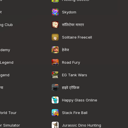
यर
Skydom
सॉलिटेयर मास्टर
ng Club
Solitaire Freecell
हेजेज
ademy
 Legend
Road Fury
egend
EG Tank Wars
ैया
हाइवे ट्रैफ़िक
Happy Glass Online
orld Tour
Stack Fire Ball
r Simulator
Jurassic Dino Hunting