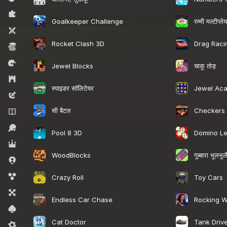
पज़ल्स
रम्मी मल्टीप्ले
Goalkeeper Challenge
टू प्लेयर्स
Rocket Clash 3D
Drag Raci
ईकोनॉमी
रेसिंग
चाकू तोड़
Jewel Blocks
रणनीति
स्पाइडर सॉलिटेयर
Jewel Ac
एडवेंचर
सी बैटल
Checkers
उपन्यास
स्पोर्ट्स
Pool 8 3D
Domino L
भूमिका निभाना
गुब्बारा भूलभुल
WoodBlocks
.io गेम्स
बबल शूटर्स
Crazy Roll
Toy Cars
बोर्ड
Endless Car Chase
Rocking W
कार्ड
Cat Doctor
Tank Drive
मिडकोर