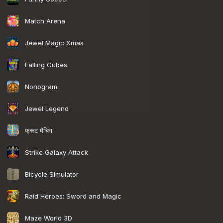
Match Arena
Jewel Magic Xmas
Falling Cubes
Nonogram
Jewel Legend
फ्रूट मैचिंग
Strike Galaxy Attack
Bicycle Simulator
Raid Heroes: Sword and Magic
Maze World 3D