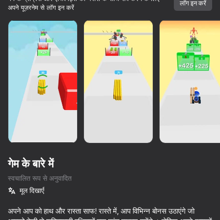
लॉग इन करें
अपने यूज़रनेम से लॉग इन करें
गेम के बारे में
स्वचालित रूप से अनुवादित
मूल दिखाएँ
76
69
63
65
10,000 से अधिक गेम।

सभी मुफ्त। सभी आपके।
Draw Joust!
अपने आप को हाथ और रास्ता साफ! रास्ते में, आप विभिन्न बोनस उठाएंगे जो
Cool Cars Run 3D
Smile Rush