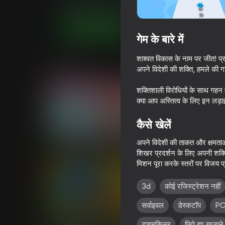
कैज़ुअल
लड़कों के लिए
GirlsBoysGame
अब खेलें
गेम के बारे में
शाश्वत विकास के नाम पर जीत! प्र
समान खेल
अपने विदेशी की शक्ति, हमले की ग
शक्तिशाली विरोधियों के साथ गहन मु
क्या आप अस्तित्व के लिए इन लड़ाइय
कैसे खेलें
75
69
अपने विदेशी की ताकत और क्षमताओं
Draw Joust!
Cool Cars Run 3D
शिखर प्रदर्शन के लिए अपनी शक्ति
मिशन पूरा करके स्तरों पर विजय प्र
3d
कोई रजिस्ट्रेशन नहीं
सर्वाइवल
डेस्कटॉप
PC 
76
73
टाइमकिलर
छिपे हुए खजाने