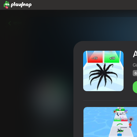
वापस
A
G
6
Alien Evolution: Hyper Cell
Playhop रेटिंग
65
4,2
खिलाड़ियों की रेटिंग
6+