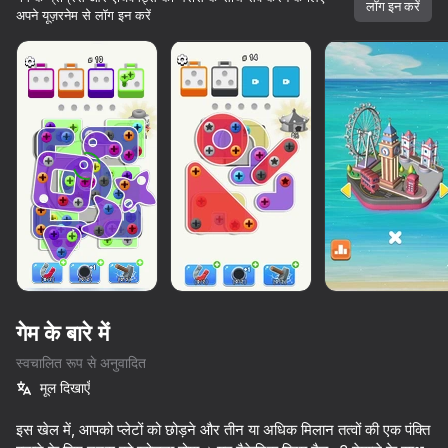
लॉग इन करें
अपने यूज़रनेम से लॉग इन करें
गेम के बारे में
स्वचालित रूप से अनुवादित
मूल दिखाएँ
74
84
84
10,000 से अधिक गेम।

सभी मुफ्त। सभी आपके।
इस खेल में, आपको प्लेटों को छोड़ने और तीन या अधिक मिलान तत्वों की एक पंक्ति
Water Match: ASMR Water Sort
Pixel Flow: Color Blast
Unscrew Screws: Build Home