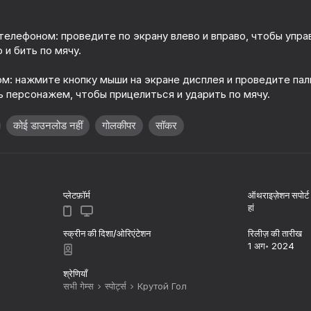
телефоном: проведите по экрану влево и вправо, чтобы упр
 и бить по мячу.
м: нажмите кнопку мыши на экране дисплея и проведите пал
ь персонажем, чтобы прицелиться и ударить по мячу.
कोई डाउनलोड नहीं
गोलकीपर
सॉकर
63
प्लेटफ़ॉर्म
ऑथराइज़ेशन सपोर्ट
School Of Basketball
Football Draft: Squ
हां
स्क्रीन की दिशा/ओरिएंटेशन
रिलीज़ की तारीख
1 अग॰ 2024
श्रेणियाँ
सभी गेम्स
स्पोर्ट्स
Крутой Гол
74
56