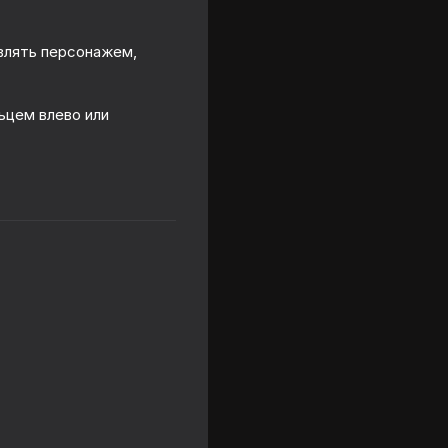
авлять персонажем,
ьцем влево или
ad Builder