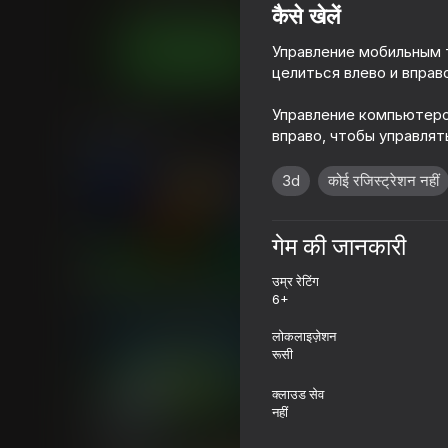
स्पोर्ट्स
haoda games
कैसे खेलें
Управление мобильным 
अब खेलें
целиться влево и вправо
Управление компьютеро
समान खेल
вправо, чтобы управлят
3d
कोई रजिस्ट्रेशन नहीं
गेम की जानकारी
73
73
उम्र रेटिंग
Ragdoll Football 2 players
Soccer Dash
6+
लोकलाइज़ेशन
रूसी
क्लाउड सेव
नहीं
65
62