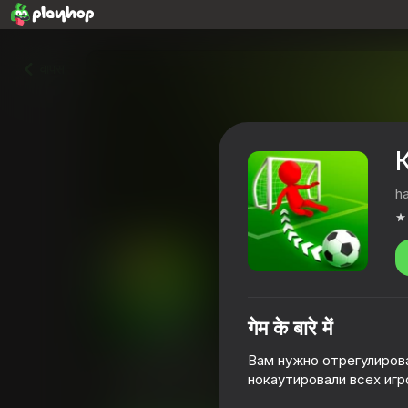
वापस
h
गेम के बारे में
Крутой Гол
Вам нужно отрегулирова
нокаутировали всех игр
3,8
खिलाड़ियों की रेटिंग
6+