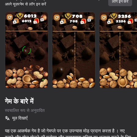
लॉग इन करें
अपने यूज़रनेम से लॉग इन करें
गेम के बारे में
स्वचालित रूप से अनुवादित
मूल दिखाएँ
56
78
42
10,000 से अधिक गेम।

सभी मुफ्त। सभी आपके।
यह एक आकर्षक गेम है जो गेमप्ले पर एक उपन्यास मोड़ प्रदान करता है । नए
Kiss Me: Spin the Bottle
DesignVille: Merge & Design
Sofia's Wedding story
Call Metro