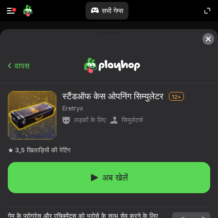
सभी गेम्स
वापस
स्टैंडऑफ केस ओपनिंग सिम्युलेटर
12+
Eretryx
लड़कों के लिए
सिमूलेटर्स
3,5
खिलाड़ियों की रेटिंग
अब खेलें
१०,००० से अधिक खेल।

सभी मुफ्त।

गेम के प्रोग्रेस और एचिवमेंट्स को भरोसे के साथ सेव करने के लिए