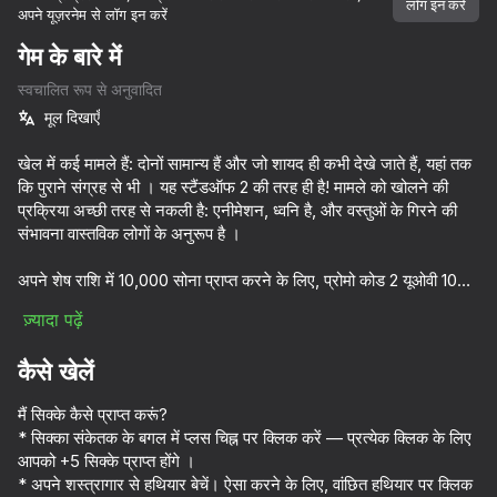
सभी आपके।
लॉग इन करें
अपने यूज़रनेम से लॉग इन करें
डिवाइस घुमाएँ
गेम के बारे में
यह गेम केवल लैंडस्केप
स्वचालित रूप से अनुवादित
ओरिएंटेशन का समर्थन करता है
मूल दिखाएँ
शुरू करें
खेल में कई मामले हैं: दोनों सामान्य हैं और जो शायद ही कभी देखे जाते हैं, यहां तक
कि पुराने संग्रह से भी । यह स्टैंडऑफ 2 की तरह ही है! मामले को खोलने की
प्रक्रिया अच्छी तरह से नकली है: एनीमेशन, ध्वनि है, और वस्तुओं के गिरने की
संभावना वास्तविक लोगों के अनुरूप है ।
अपने शेष राशि में 10,000 सोना प्राप्त करने के लिए, प्रोमो कोड 2 यूओवी 10
आरडब्ल्यूसीक्यू 9 एस 2 एफबी का उपयोग करें । टेलीग्राम चैनल में अधिक प्रोमो
ज़्यादा पढ़ें
कोड मिल सकते हैं ।
कैसे खेलें
हम आपको याद दिलाते हैं कि "स्टैंडऑफ केस ओपनिंग सिम्युलेटर" प्रशंसकों द्वारा
बनाया गया एक गेम है, और यह स्टैंडऑफ 2 के डेवलपर्स से संबंधित नहीं है ।
प्ले
मैं सिक्के कैसे प्राप्त करूं?
सिम्युलेटर में आपको मिलने वाली कोई भी वस्तु मुख्य गेम में उपयोग नहीं की जा
* सिक्का संकेतक के बगल में प्लस चिह्न पर क्लिक करें — प्रत्येक क्लिक के लिए
सकती है ।
71
68
48
53
आपको +5 सिक्के प्राप्त होंगे ।
My Resale. Cases and sales
Simulator Case: Stanok 2
UPGRADER 2: Get your first Dragon Lore!
Cookie Clic
* अपने शस्त्रागार से हथियार बेचें। ऐसा करने के लिए, वांछित हथियार पर क्लिक