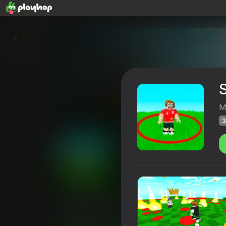
वापस
S
M
3
Survive in the circle! Obby
Playhop रेटिंग
35
3,5
खिलाड़ियों की रेटिंग
6+