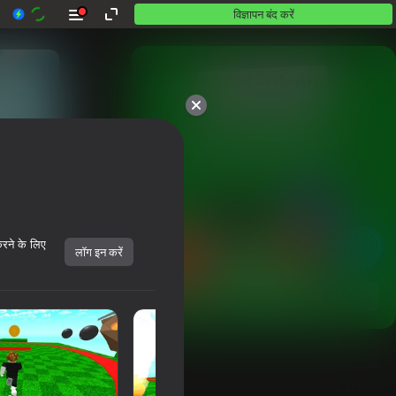
विज्ञापन बंद करें
10,000 से अधिक गेम।

सभी मुफ़्त। सभी आपके।
करने के लिए
लॉग इन करें
शुरू करें