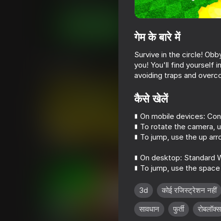
आर्केड
कैज़ुअल
Mishko
अब खेलें
गेम के बारे में
Survive in the circle! Ob
समान खेल
you! You'll find yourself 
avoiding traps and overc
कैसे खेलें
∎ On mobile devices: Cont
∎ To rotate the camera, us
47
28
∎ To jump, use the up arr
Crazy Roll
Flappy Dunk: Sink I
∎ On desktop: Standard 
∎ To jump, use the space 
3d
कोई रजिस्ट्रेशन नहीं
सावधान
फुर्ती
रोबलॉक्स
46