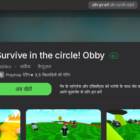
लॉग इन करें
और प्रगति सहेजें
urvive in the circle! Obby
6+
ishko
·
आर्केड
कैज़ुअल
5
Playhop रेटिंग
3,5
खिलाड़ियों की रेटिंग
गेम के प्रोग्रेस और एचिवमेंट्स को भरोसे के साथ सेव 
अब खेलें
अपने यूज़रनेम से लॉग इन करें