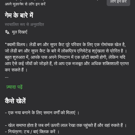
लॉग इन करें
अपने यूज़रनेम से लॉग इन करें
गेम के बारे में
स्वचालित रूप से अनुवादित
मूल दिखाएँ
"क्वामी विलय। लेडी बग और सुपर कैट पूरे परिवार के लिए एक रोमांचक खेल है,
जो लेडी बग और सुपर कैट के बारे में लोकप्रिय एनिमेटेड श्रृंखला से प्रेरित है ।
बहुत शुरुआत में, आपके पास अपने निपटान में एक छोटी क्वामी होगी, लेकिन यदि
आप ऐसे कई जीवों को जोड़ते हैं, तो आप एक मजबूत और अधिक शक्तिशाली प्राप्त
कर सकते हैं ।
खेल में 12 अलग — अलग क्वामी हैं-प्रयोग करें और नए संयोजन बनाएं । अंक
ज़्यादा पढ़ें
अर्जित करें, अपने नायक को अपग्रेड करें और लीडरबोर्ड में एक उच्च स्थान पर
पहुंचें!
कैसे खेलें
- एक नया बनाने के लिए समान वर्णों को मिलाएं ।
73
75
55
56
10,000 से अधिक गेम।

- खेल समाप्त होता है जब वर्ण ऊपरी लाल रेखा तक पहुंचते हैं और वहां रुकते हैं ।
सभी मुफ्त। सभी आपके।
Katnap. Survival and morphs
Game Builder Bloks
Call Sprunki Incredibox now!
- नियंत्रण: टच / बाएं क्लिक करें ।