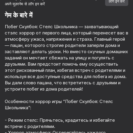
लॉग इन करें
अपने यूज़रनेम से लॉग इन करें
डिवाइस घुमाएँ
गेम के बारे में
यह गेम केवल लैंडस्केप
ओरिएंटेशन का समर्थन करता है
Побег Скулбоя: Стелс Школьника — захватывающий
стэлс хоррор от первого лица, который перенесет вас в
атмосферу ужаса, напряжения и страха. Главный герой
— пацан, которого строгие родители заперли дома и
заставляют делать уроки. Но вместо скучных домашних
заданий он мечтает сбежать на улицу и погулять с
друзьями. Вам предстоит помочь ему осуществить
этот рискованный план, избегая встреч с родителями и
используя все доступные средства для побега из дома.
Вы дали слово пацана, что встретитесь с друзьями и
устроите побег из дома родителей!
Особенности хоррор игры “Побег Скулбоя: Стелс
Школьника”:
प्ले
- Режим стелс: Прячьтесь, крадитесь и избегайте
71
74
71
66
встречи с родителями.
The Cat in Yellow
Escape from Blogger
Escape from School: Evil Teacher!
- Хоррор атмосфера: Остерегайтесь каждого