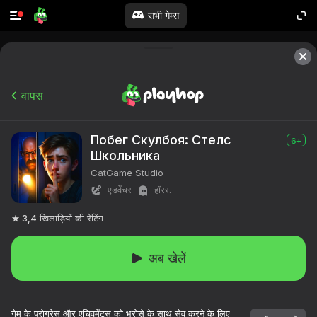
सभी गेम्स
वापस
Побег Скулбоя: Стелс
6+
Школьника
CatGame Studio
एडवेंचर
हॉरर.
3,4
खिलाड़ियों की रेटिंग
अब खेलें
गेम के प्रोग्रेस और एचिवमेंट्स को भरोसे के साथ सेव करने के लिए