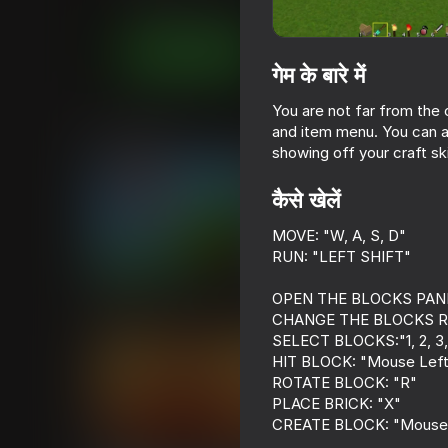
आर्केड
सिमूलेटर्स
gameVgames
अब खेलें
गेम के बारे में
You are not far from the 
समान खेल
and item menu. You can a
showing off your craft ski
कैसे खेलें
MOVE: "W, A, S, D"
RUN: "LEFT SHIFT"
85
73
Parkour Online
Mine - base defe
OPEN THE BLOCKS PANE
CHANGE THE BLOCKS R
SELECT BLOCKS:"1, 2, 3, 4
HIT BLOCK: "Mouse Left
ROTATE BLOCK: "R"
PLACE BRICK: "X"
CREATE BLOCK: "Mouse R
61
61