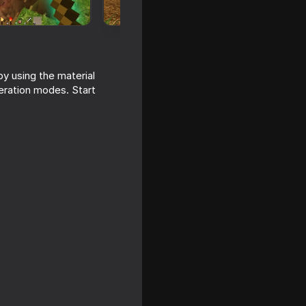
by using the material
eration modes. Start
raft