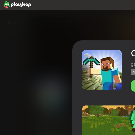
वापस
C
g
4
Crafty World Build
Playhop रेटिंग
48
4,0
खिलाड़ियों की रेटिंग
6+