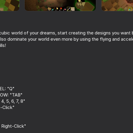
cubic world of your dreams, start creating the designs you want 
lso dominate your world even more by using the flying and accel
lls!
55
64
nses
Stick Archers Battle
Battle of the Mayc
L: "Q"
Ragdolls
OW: "TAB"
, 5, 6, 7, 8"
-Click"
ight-Click"
73
68