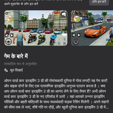
लॉग इन करें
अपने यूज़रनेम से लॉग इन करें
डिवाइस घुमाएँ
यह गेम केवल लैंडस्केप
ओरिएंटेशन का समर्थन करता है
गेम के बारे में
स्वचालित रूप से अनुवादित
मूल दिखाएँ
ओपन वर्ल्ड कार ड्राइविंग 3 डी की रोमांचकारी दुनिया में गोता लगाएँ! यह गेम कारों
और बाइक दोनों के लिए एक प्रामाणिक ड्राइविंग अनुभव प्रदान करता है । क्या
आप ओपन वर्ल्ड कार ड्राइविंग 3 डी का आनंद लेने के लिए तैयार हैं? अभी ओपन
प्ले
वर्ल्ड कार ड्राइविंग 3 डी के नए एपिसोड में उतरें । यहां आपको उन्नत ड्राइविंग
भौतिकी और बहती यांत्रिकी के साथ यथार्थवादी सड़क रेसिंग मिलेगी । अपने वाहनों
72
69
70
52
को सीमा तक ले जाएं, शीर्ष गति पर दौड़ें, और खुली दुनिया कार ड्राइविंग 3 डी में
Crash X
Cool Cars Run 3D
Driving School Simulator
Chasing tra
पौराणिक शहर के रेसर्स के खिलाफ प्रतिस्पर्धा करें ।