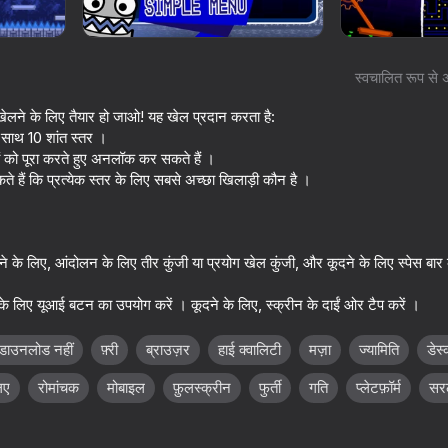
स्वचालित रूप से 
ंज"खेलने के लिए तैयार हो जाओ! यह खेल प्रदान करता है:
े साथ 10 शांत स्तर ।
ों को पूरा करते हुए अनलॉक कर सकते हैं ।
े हैं कि प्रत्येक स्तर के लिए सबसे अच्छा खिलाड़ी कौन है ।
 के लिए, आंदोलन के लिए तीर कुंजी या प्रयोग खेल कुंजी, और कूदने के लिए स्पेस बार
61
53
Demon
Geometry Dash 3D: Build a
Cookie Clicker
 के लिए यूआई बटन का उपयोग करें । कूदने के लिए, स्क्रीन के दाईं ओर टैप करें ।
level
डाउनलोड नहीं
फ़्री
ब्राउज़र
हाई क्वालिटी
मज़ा
ज्यामिति
डेस
िए
रोमांचक
मोबाइल
फ़ुलस्क्रीन
फुर्ती
गति
प्लेटफ़ॉर्म
सर
54
52