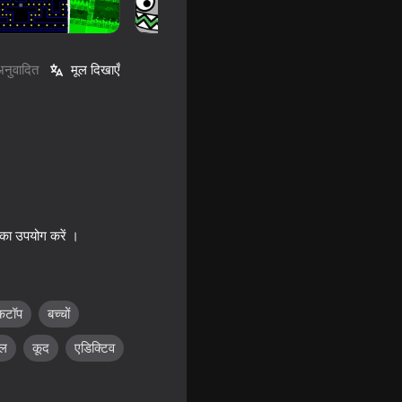
अनुवादित
मूल दिखाएँ
 का उपयोग करें ।
्कटॉप
बच्चों
ल
कूद
एडिक्टिव