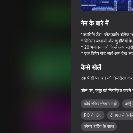
आर्केड
कैज़ुअल
XeLer
अब खेलें
गेम के बारे में
"ज्यामिति डैश: प्लेटफ़ॉर्मर चैले
समान खेल
* विभिन्न बाधाओं और चुनौतियों क
* 20 भयानक वर्ण जिन्हें आप स्तर
* एक विशेष बोर्ड जहां आप देख सकत
कैसे खेलें
एक पीसी पर घन को नियंत्रित करने
59
64
Geometry Dash: Dart 2.2
Geometry Click: 
फोन पर, क्यूब को नियंत्रित करने
Challenge!
Evolution
कोई रजिस्ट्रेशन नहीं
कोई 
PC के लिए
टीनएज़र्स के ल
प्लेयर रेटिंग के साथ
65
60