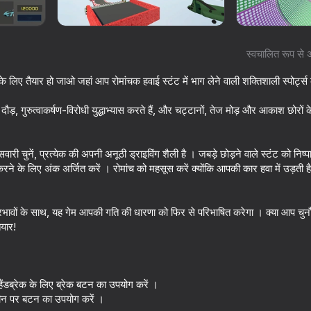
स्वचालित रूप से 
के लिए तैयार हो जाओ जहां आप रोमांचक हवाई स्टंट में भाग लेने वाली शक्तिशाली स्पोर्ट्स क
, गुरुत्वाकर्षण-विरोधी युद्धाभ्यास करते हैं, और चट्टानों, तेज मोड़ और आकाश छोरों के स
वारी चुनें, प्रत्येक की अपनी अनूठी ड्राइविंग शैली है । जबड़े छोड़ने वाले स्टंट को नि
के लिए अंक अर्जित करें । रोमांच को महसूस करें क्योंकि आपकी कार हवा में उड़ती है, अपन
16+
69
74
rsport
Cool Cars Run 3D
Motorcycle Racer: 
रभावों के साथ, यह गेम आपकी गति की धारणा को फिर से परिभाषित करेगा । क्या आप चुनौ
Mayhem
यार!
हैंडब्रेक के लिए ब्रेक बटन का उपयोग करें ।
रीन पर बटन का उपयोग करें ।
16+
62
74