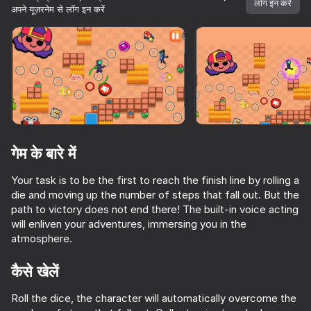
सभी आपके।
लॉग इन करें
अपने यूज़रनेम से लॉग इन करें
डिवाइस घुमाएँ
यह गेम केवल लैंडस्केप
ओरिएंटेशन का समर्थन करता है
शुरू करें
गेम के बारे में
Your task is to be the first to reach the finish line by rolling a
die and moving up the number of steps that fall out. But the
path to victory does not end there! The built-in voice acting
will enliven your adventures, immersing you in the
atmosphere.
प्ले
कैसे खेलें
55
56
62
53
Roll the dice, the character will automatically overcome the
Call Sprunki Incredibox now!
Sprunki Sonic EXE
Sprunki Retake Original
FNF vs Soni