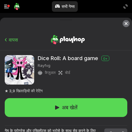
सभी गेम्स
वापस
Dice Roll: A board game
0+
Rayfvg
कैज़ुअल
बोर्ड
3,9
खिलाड़ियों की रेटिंग
अब खेलें
१०,००० से अधिक खेल।

सभी मुफ्त।

गेम के प्रोग्रेस और एचिवमेंट्स को भरोसे के साथ सेव करने के लिए