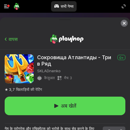
सभी गेम्स
वापस
Сокровища Атлантиды - Три
0+
в Ряд
SKLADnenko
कैज़ुअल
मैच 3
3,7
खिलाड़ियों की रेटिंग
अब खेलें
गेम के प्रोग्रेस और एचिवमेंट्स को भरोसे के साथ सेव करने के लिए