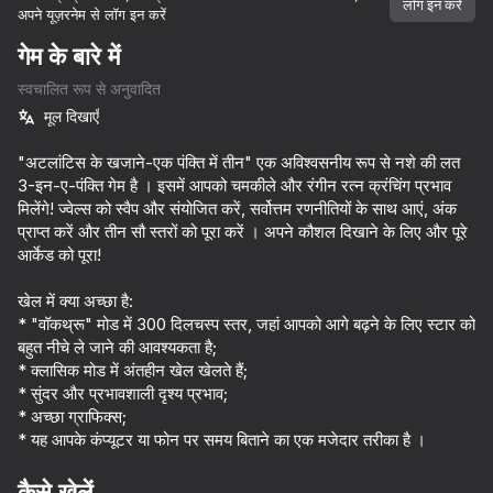
लॉग इन करें
अपने यूज़रनेम से लॉग इन करें
गेम के बारे में
स्वचालित रूप से अनुवादित
मूल दिखाएँ
"अटलांटिस के खजाने-एक पंक्ति में तीन" एक अविश्वसनीय रूप से नशे की लत
3-इन-ए-पंक्ति गेम है । इसमें आपको चमकीले और रंगीन रत्न क्रंचिंग प्रभाव
मिलेंगे! ज्वेल्स को स्वैप और संयोजित करें, सर्वोत्तम रणनीतियों के साथ आएं, अंक
प्राप्त करें और तीन सौ स्तरों को पूरा करें । अपने कौशल दिखाने के लिए और पूरे
आर्केड को पूरा!
खेल में क्या अच्छा है:
* "वॉकथ्रू" मोड में 300 दिलचस्प स्तर, जहां आपको आगे बढ़ने के लिए स्टार को
बहुत नीचे ले जाने की आवश्यकता है;
* क्लासिक मोड में अंतहीन खेल खेलते हैं;
* सुंदर और प्रभावशाली दृश्य प्रभाव;
* अच्छा ग्राफिक्स;
* यह आपके कंप्यूटर या फोन पर समय बिताने का एक मजेदार तरीका है ।
57
55
45
Geometry Wave: Attack the Memes
Plinko Clicker
Drill and Dig!
Friendly Due
कैसे खेलें