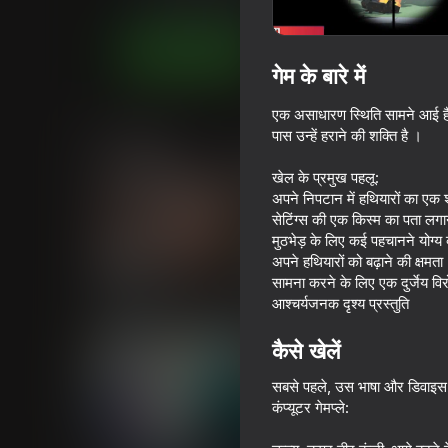
कार्रवाई
लड़कों के लिए
TRAgames
अब खेलें
गेम के बारे में
एक असाधारण स्थिति सामने आई है-ह
समान खेल
पास उन्हें हराने की शक्ति है ।
खेल के प्रमुख पहलू:
अपने निपटान में हथियारों का एक श
सेटिंग्स की एक किस्म का पता लगा
मुठभेड़ के लिए कई पहचानने योग्य व
अपने हथियारों को बढ़ाने की क्षमता
66
सामना करने के लिए एक दुर्जेय विर
Schoolboy Escape: Stealth
Fisher's Fear 2: Re
आश्चर्यजनक दृश्य प्रस्तुति
Runaway
कैसे खेलें
सबसे पहले, उस भाषा और डिवाइस को
कंप्यूटर गेमप्ले:
18+
53
67