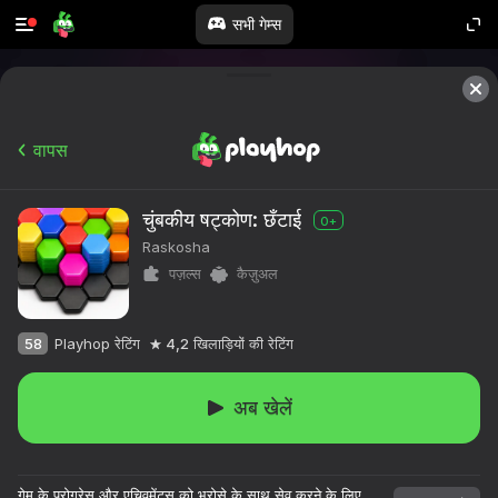
सभी गेम्स
वापस
चुंबकीय षट्कोण: छँटाई
0+
Raskosha
पज़ल्स
कैज़ुअल
58
Playhop रेटिंग
4,2
खिलाड़ियों की रेटिंग
अब खेलें
गेम के प्रोग्रेस और एचिवमेंट्स को भरोसे के साथ सेव करने के लिए