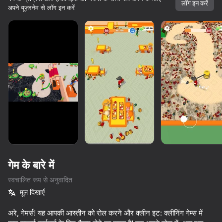
लॉग इन करें
अपने यूज़रनेम से लॉग इन करें
गेम के बारे में
स्वचालित रूप से अनुवादित
मूल दिखाएँ
76
43
35
64
10,000 से अधिक गेम।

सभी मुफ्त। सभी आपके।
Burger Empire 67
अरे, गेमर्स! यह आपकी आस्तीन को रोल करने और क्लीन इट: क्लीनिंग गेम्स में
Twerk Master
Twerk Race: Cross the bridge
Railroad Ma