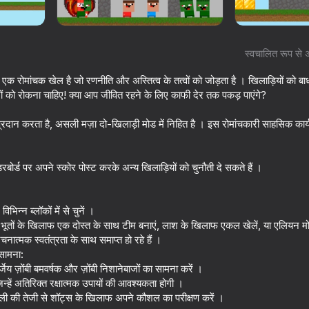
स्वचालित रूप से 
 एक रोमांचक खेल है जो रणनीति और अस्तित्व के तत्वों को जोड़ता है । खिलाड़ियों को बा
ं को रोकना चाहिए! क्या आप जीवित रहने के लिए काफी देर तक पकड़ पाएंगे?
दान करता है, असली मज़ा दो-खिलाड़ी मोड में निहित है । इस रोमांचकारी साहसिक कार्य
बोर्ड पर अपने स्कोर पोस्ट करके अन्य खिलाड़ियों को चुनौती दे सकते हैं ।
16+
72
74
ilitary
Noob Miner 2: Escape from
MinePlayground: O
भिन्न ब्लॉकों में से चुनें ।
Prison
 भूतों के खिलाफ एक दोस्त के साथ टीम बनाएं, लाश के खिलाफ एकल खेलें, या एलियन मोड
नात्मक स्वतंत्रता के साथ समाप्त हो रहे हैं ।
 सामना:
य ज़ोंबी बमवर्षक और ज़ोंबी निशानेबाजों का सामना करें ।
जिन्हें अतिरिक्त रक्षात्मक उपायों की आवश्यकता होगी ।
ी की तेजी से शॉट्स के खिलाफ अपने कौशल का परीक्षण करें ।
69
68