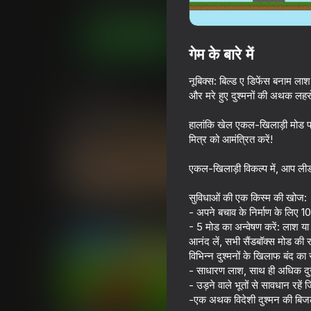
टू प्लेयर्स
लड़कों के लिए
kbvpneofit
अब खेलें
गेम के बारे में
नूबिक्स: बिल्ड ए डिफेंस बनाम लाश
समान खेल
और मरे हुए दुश्मनों की अथक लहरो
हालांकि खेल एकल-खिलाड़ी मोड प्र
मित्र को आमंत्रित करें!
एकल-खिलाड़ी विकल्प में, आप लीडर
69
76
सुविधाओं की एक किस्म की खोज:
Basket Random
Ultra playground: m
- अपने बचाव के निर्माण के लिए 10 वि
mod
- 5 मोड का अन्वेषण करें: लाश या
आनंद लें, सभी सैंडबॉक्स मोड की रच
विभिन्न दुश्मनों के खिलाफ बंद का
- साधारण लाश, साथ ही अधिक दुर्जे
- उड़ने वाले भूतों से सावधान रहें 
-एक अथक विदेशी दुश्मन की बिजल
74
73