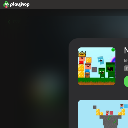
वापस
N
k
7
Nubiks build a defense vs z
Playhop रेटिंग
70
4,2
खिलाड़ियों की रेटिंग
12+