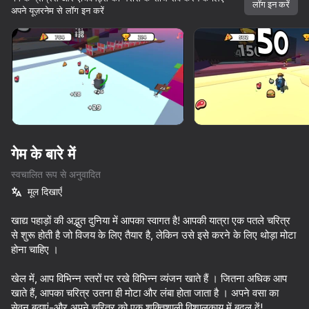
लॉग इन करें
अपने यूज़रनेम से लॉग इन करें
डिवाइस घुमाएँ
यह गेम केवल लैंडस्केप
ओरिएंटेशन का समर्थन करता है
गेम के बारे में
स्वचालित रूप से अनुवादित
मूल दिखाएँ
खाद्य पहाड़ों की अद्भुत दुनिया में आपका स्वागत है! आपकी यात्रा एक पतले चरित्र
से शुरू होती है जो विजय के लिए तैयार है, लेकिन उसे इसे करने के लिए थोड़ा मोटा
होना चाहिए ।
प्ले
खेल में, आप विभिन्न स्तरों पर रखे विभिन्न व्यंजन खाते हैं । जितना अधिक आप
53
49
49
खाते हैं, आपका चरित्र उतना ही मोटा और लंबा होता जाता है । अपने वसा का
Cookie Clicker
Stack Fire Ball
Call Cat Nap now!
सेवन बढ़ाएं-और अपने चरित्र को एक शक्तिशाली विशालकाय में बदल दें!