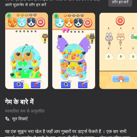
लॉग इन करें
अपने यूज़रनेम से लॉग इन करें
गेम के बारे में
स्वचालित रूप से अनुवादित
मूल दिखाएँ
84
84
81
10,000 से अधिक गेम।

सभी मुफ्त। सभी आपके।
यह एक सुकून भरा खेल है जहाँ आप गुब्बारों पर डार्ट्स फेंकते हैं । एक बार सभी
Screw Sort & Match: Rescue Birds
Unscrew Screws: Build Home
Pixel Flow: Color Blast