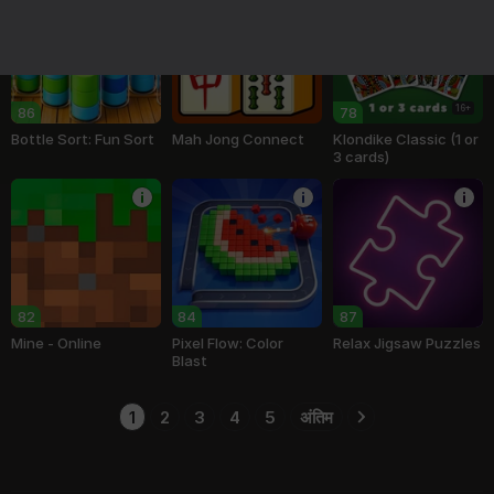
16+
86
78
Bottle Sort: Fun Sort
Mah Jong Connect
Klondike Classic (1 or
3 cards)
82
84
87
Mine - Online
Pixel Flow: Color
Relax Jigsaw Puzzles
Blast
1
2
3
4
5
अंतिम