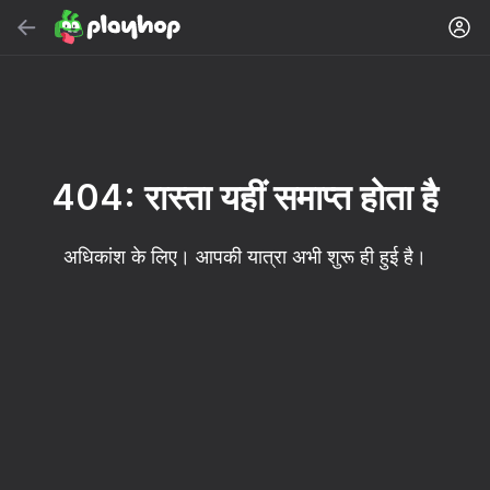
सर्च करें
गेम या शैली खोजें
मुफ़्त ऑनलाइन गेम
अनुशंसित
404: रास्ता यहीं समाप्त होता है
अधिकांश के लिए। आपकी यात्रा अभी शुरू ही हुई है।
16+
85
90
86
Spider Solitaire (1, 2,
Duck Rescue: Screw
Mahjong Blast
and 4 suits)
Clear