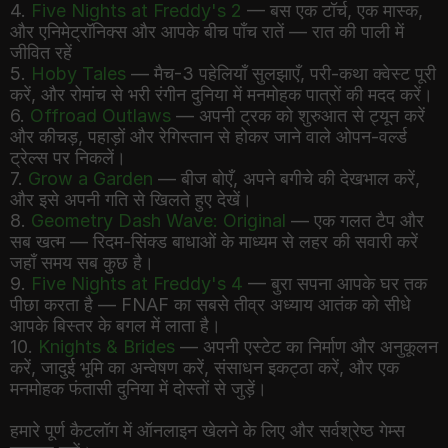
4.
Five Nights at Freddy's 2
— बस एक टॉर्च, एक मास्क,
और एनिमेट्रॉनिक्स और आपके बीच पाँच रातें — रात की पाली में
जीवित रहें
5.
Hoby Tales
— मैच-3 पहेलियाँ सुलझाएँ, परी-कथा क्वेस्ट पूरी
करें, और रोमांच से भरी रंगीन दुनिया में मनमोहक पात्रों की मदद करें।
6.
Offroad Outlaws
— अपनी ट्रक को शुरुआत से ट्यून करें
और कीचड़, पहाड़ों और रेगिस्तान से होकर जाने वाले ओपन-वर्ल्ड
ट्रेल्स पर निकलें।
7.
Grow a Garden
— बीज बोएँ, अपने बगीचे की देखभाल करें,
और इसे अपनी गति से खिलते हुए देखें।
8.
Geometry Dash Wave: Original
— एक गलत टैप और
सब खत्म — रिदम-सिंक्ड बाधाओं के माध्यम से लहर की सवारी करें
जहाँ समय सब कुछ है।
9.
Five Nights at Freddy's 4
— बुरा सपना आपके घर तक
पीछा करता है — FNAF का सबसे तीव्र अध्याय आतंक को सीधे
आपके बिस्तर के बगल में लाता है।
10.
Knights & Brides
— अपनी एस्टेट का निर्माण और अनुकूलन
करें, जादुई भूमि का अन्वेषण करें, संसाधन इकट्ठा करें, और एक
मनमोहक फंतासी दुनिया में दोस्तों से जुड़ें।
हमारे पूर्ण कैटलॉग में ऑनलाइन खेलने के लिए और सर्वश्रेष्ठ गेम्स