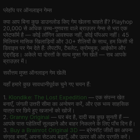
प्लेहॉप पर ऑनलाइन गेम्स
क्या आप बिना कुछ डाउनलोड किए गेम खेलना चाहते हैं? Playhop
20,000 से अधिक उच्च-गुणवत्ता वाले ब्राउज़र गेम्स से भरा एक
प्लेटफॉर्म है — कोई लॉगिन आवश्यक नहीं, कोई पॉपअप नहीं। 45
मिलियन मासिक खिलाड़ियों और 30+ शैलियों के साथ, हम किसी भी
डिवाइस पर गेम देते हैं: लैपटॉप, टैबलेट, क्रोमबुक, आईफोन और
एंड्रॉइड। अकेले या दोस्तों के साथ मुफ्त गेम खेलें — सब आपके
ब्राउज़र में।
सर्वोत्तम मुफ्त ऑनलाइन गेम खेलें!
यहाँ हमारे कुछ सावधानीपूर्वक चुने गए चयन हैं:
1.
Klondike: The Lost Expedition
— एक संपन्न खेत
बनाएँ, जंगली उत्तरी सीमा का अन्वेषण करें, और एक भव्य साहसिक
यात्रा पर छिपे हुए खजानों को खोजें।
2.
Granny Original
— घर बंद है, दादी सब कुछ सुनती हैं —
आपके पास पहेलियाँ सुलझाने और बाहर निकलने के लिए पाँच दिन हैं।
3.
Buy a Brainrot Original 3D
— ब्रेनरॉट जीवों का अपना
संग्रह बनाएँ, अपना सेटअप बढ़ाएँ, और ऊपर की ओर प्रगति करें।