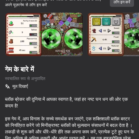
लॉग इन करें
अपने यूज़रनेम से लॉग इन करें
डिवाइस घुमाएँ
यह गेम केवल लैंडस्केप
ओरिएंटेशन का समर्थन करता है
गेम के बारे में
स्वचालित रूप से अनुवादित
मूल दिखाएँ
ब्लॉक ब्रेकर की दुनिया में आपका स्वागत है, जहां हर नष्ट घन धन की ओर एक
कदम है!
प्ले
इस गेम में, आप विनाश के सच्चे समर्थक बन जाएंगे, एक शक्तिशाली ब्लॉक बस्टर
को नियंत्रित करेंगे जो मिनीक्राफ्ट ब्लॉकों को मूल्यवान संसाधनों में बदल देता है ।
64
70
76
64
लकड़ी से शुरू करें और धीरे-धीरे हीरे तक अपना काम करें, प्रत्येक टूटे हुए घन के
Break the Noob Completely!
Geometry Dash: Super Editor
State Connect
लिए अधिक से अधिक नकदी और आनंद प्राप्त करें । यह एक हाइड्रोलिक प्रेस