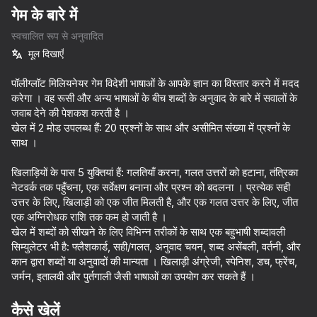
गेम के बारे में
स्वचालित रूप से अनुवादित
मूल दिखाएँ
पॉलीग्लॉट मिलियनेयर गेम विदेशी भाषाओं के आपके ज्ञान का विस्तार करने में मदद
करेगा । वह रूसी और अन्य भाषाओं के बीच शब्दों के अनुवाद के बारे में सवालों के
जवाब देने की पेशकश करती है ।
खेल में 2 मोड उपलब्ध हैं: 20 प्रश्नों के साथ और असीमित संख्या में प्रश्नों के
साथ ।
खिलाड़ियों के पास 5 युक्तियां हैं: गलतियाँ करना, गलत उत्तरों को हटाना, तंत्रिका
नेटवर्क तक पहुँचना, एक सर्वेक्षण बनाना और प्रश्न को बदलना । प्रत्येक सही
उत्तर के लिए, खिलाड़ी को एक जीत मिलती है, और एक गलत उत्तर के लिए, जीत
एक अग्निरोधक राशि तक कम हो जाती है ।
खेल में शब्दों को सीखने के लिए विभिन्न तरीकों के साथ एक बहुभाषी शब्दावली
सिम्युलेटर भी है: फ्लैशकार्ड, सही/गलत, अनुवाद चयन, शब्द असेंबली, वर्तनी, और
कान द्वारा शब्दों या अनुवादों की मान्यता । खिलाड़ी अंग्रेजी, स्पेनिश, डच, फ्रेंच,
जर्मन, इतालवी और पुर्तगाली जैसी भाषाओं का उपयोग कर सकते हैं ।
42
39
41
Call Metromen
I Am Security
Become the Strongest
कैसे खेलें