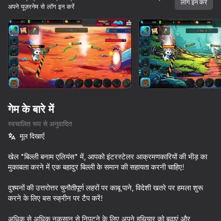
लॉग इन करें
अपने यूज़रनेम से लॉग इन करें
डिवाइस घुमाएँ
यह गेम केवल लैंडस्केप
ओरिएंटेशन का समर्थन करता है
गेम के बारे में
स्वचालित रूप से अनुवादित
मूल दिखाएँ
खेल "बिल्ली बनाम एलियंस" में, आपको इंटरस्टेलर आक्रमणकारियों की भीड़ का
मुकाबला करने में एक बहादुर बिल्ली के समान की सहायता करनी चाहिए!
प्ले
दुश्मनों की उत्तरोत्तर चुनौतीपूर्ण लहरों पर काबू पाने, विदेशी खतरे पर हमला शुरू
करने के लिए बस स्क्रीन पर टैप करें!
36
50
41
Apple Worm
Stack Fire Ball
Tralalelo: The Great Escape
अधिक से अधिक नुकसान से निपटने के लिए अपने हथियार को बढ़ाएं और